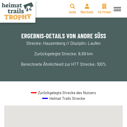
Suche
Mein Konto
Für Firmen
Zum
Inhalt
springen
ERGEBNIS-DETAILS VON ANDRE SÜSS
Strecke: Hauzenberg // Disziplin: Laufen
Zurückgelegte Strecke: 8,69 km
Berechnete Ähnlichkeit zur HTT Strecke: 100%
Zurückgelegte Strecke des Nutzers
Heimat Trails Strecke