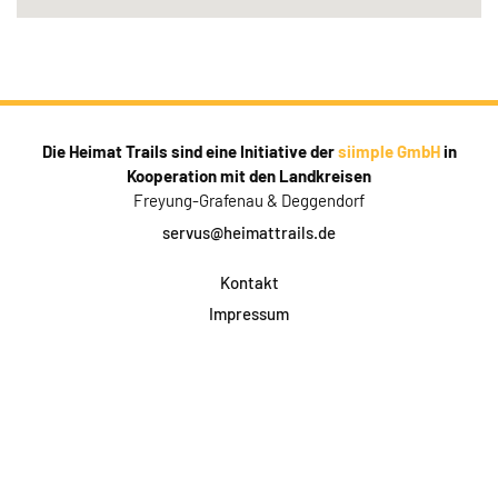
Die Heimat Trails sind eine Initiative der
siimple GmbH
in
Kooperation mit den Landkreisen
Freyung-Grafenau & Deggendorf
servus@heimattrails.de
Kontakt
Impressum
Datenschutz
AGB & Teilnahme
FAQ
Login für Firmen