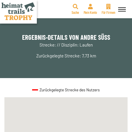
Suche
Mein Konto
Für Firmen
Zum
Inhalt
springen
ERGEBNIS-DETAILS VON ANDRE SÜSS
Strecke: // Disziplin: Laufen
Zurückgelegte Strecke: 7,73 km
Zurückgelegte Strecke des Nutzers