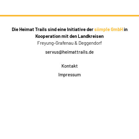
Die Heimat Trails sind eine Initiative der
siimple GmbH
in
Kooperation mit den Landkreisen
Freyung-Grafenau & Deggendorf
servus@heimattrails.de
Kontakt
Impressum
Datenschutz
AGB & Teilnahme
FAQ
Login für Firmen