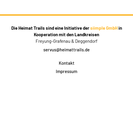
Die Heimat Trails sind eine Initiative der
siimple GmbH
in
Kooperation mit den Landkreisen
Freyung-Grafenau & Deggendorf
servus@heimattrails.de
Kontakt
Impressum
Datenschutz
AGB & Teilnahme
FAQ
Login für Firmen