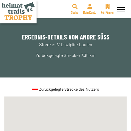
Suche
Mein Konto
Für Firmen
Zum
Inhalt
springen
ERGEBNIS-DETAILS VON ANDRE SÜSS
Strecke: // Disziplin: Laufen
Zurückgelegte Strecke: 7,36 km
Zurückgelegte Strecke des Nutzers