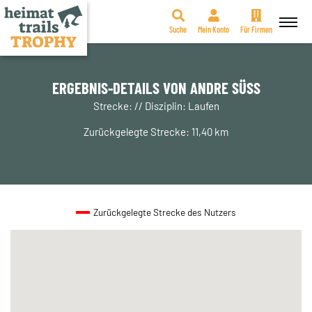
Suche
Mein Konto
Für Firmen
Zum
Inhalt
springen
ERGEBNIS-DETAILS VON ANDRE SÜSS
Strecke: // Disziplin: Laufen
Zurückgelegte Strecke: 11,40 km
Zurückgelegte Strecke des Nutzers