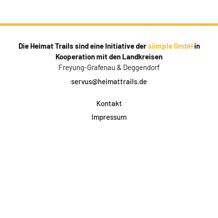
Die Heimat Trails sind eine Initiative der
siimple GmbH
in
Kooperation mit den Landkreisen
Freyung-Grafenau & Deggendorf
servus@heimattrails.de
Kontakt
Impressum
Datenschutz
AGB & Teilnahme
FAQ
Login für Firmen