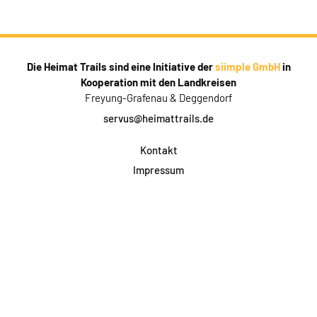
Die Heimat Trails sind eine Initiative der
siimple GmbH
in
Kooperation mit den Landkreisen
Freyung-Grafenau & Deggendorf
servus@heimattrails.de
Kontakt
Impressum
Datenschutz
AGB & Teilnahme
FAQ
Login für Firmen