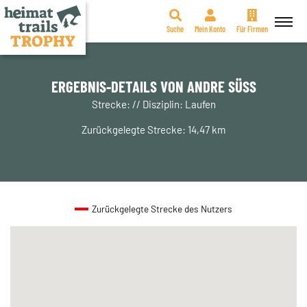
Suche
Mein Konto
Für Firmen
Zum
Inhalt
springen
ERGEBNIS-DETAILS VON ANDRE SÜSS
Strecke: // Disziplin: Laufen
Zurückgelegte Strecke: 14,47 km
Zurückgelegte Strecke des Nutzers