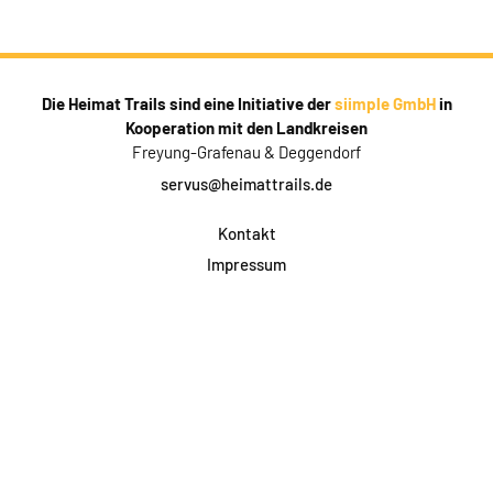
Die Heimat Trails sind eine Initiative der
siimple GmbH
in
Kooperation mit den Landkreisen
Freyung-Grafenau & Deggendorf
servus@heimattrails.de
Kontakt
Impressum
Datenschutz
AGB & Teilnahme
FAQ
Login für Firmen