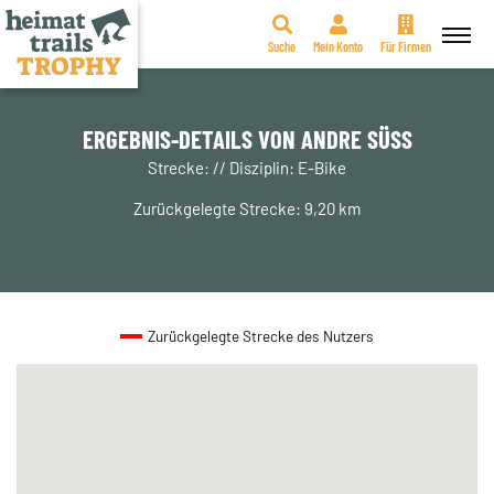
Suche
Mein Konto
Für Firmen
Zum
Inhalt
springen
ERGEBNIS-DETAILS VON ANDRE SÜSS
Strecke: // Disziplin: E-Bike
Zurückgelegte Strecke: 9,20 km
Zurückgelegte Strecke des Nutzers