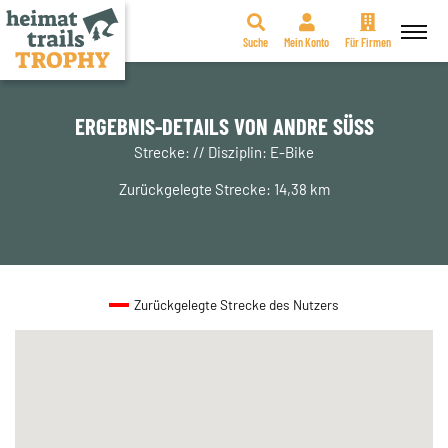
Suche
Mein Konto
Für Firmen
Zum
Inhalt
springen
ERGEBNIS-DETAILS VON ANDRE SÜSS
Strecke: // Disziplin: E-Bike
Zurückgelegte Strecke: 14,38 km
Zurückgelegte Strecke des Nutzers