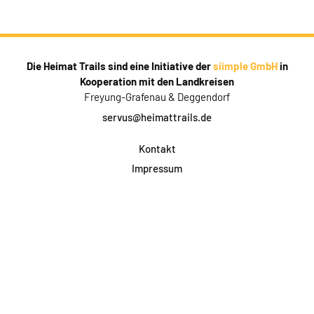
Die Heimat Trails sind eine Initiative der
siimple GmbH
in
Kooperation mit den Landkreisen
Freyung-Grafenau & Deggendorf
servus@heimattrails.de
Kontakt
Impressum
Datenschutz
AGB & Teilnahme
FAQ
Login für Firmen