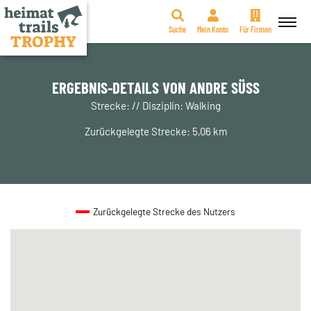
Suche
Mein Konto
Für Firmen
Zum
Inhalt
springen
ERGEBNIS-DETAILS VON ANDRE SÜSS
Strecke: // Disziplin: Walking
Zurückgelegte Strecke: 5,06 km
Zurückgelegte Strecke des Nutzers