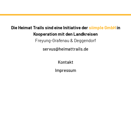
Die Heimat Trails sind eine Initiative der
siimple GmbH
in
Kooperation mit den Landkreisen
Freyung-Grafenau & Deggendorf
servus@heimattrails.de
Kontakt
Impressum
Datenschutz
AGB & Teilnahme
FAQ
Login für Firmen