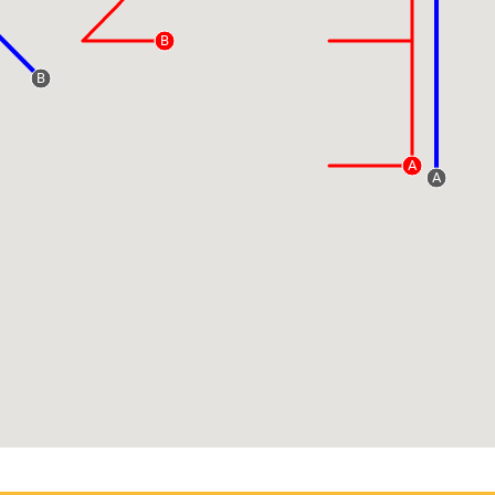
B
B
A
A