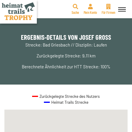
Suche
Mein Konto
Für Firmen
Zum
Inhalt
springen
ERGEBNIS-DETAILS VON JOSEF GROSS
Strecke: Bad Griesbach // Disziplin: Laufen
Zurückgelegte Strecke: 9,11 km
Berechnete Ähnlichkeit zur HTT Strecke: 100%
Zurückgelegte Strecke des Nutzers
Heimat Trails Strecke