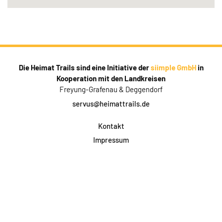
Die Heimat Trails sind eine Initiative der
siimple GmbH
in
Kooperation mit den Landkreisen
Freyung-Grafenau & Deggendorf
servus@heimattrails.de
Kontakt
Impressum
Datenschutz
AGB & Teilnahme
FAQ
Login für Firmen