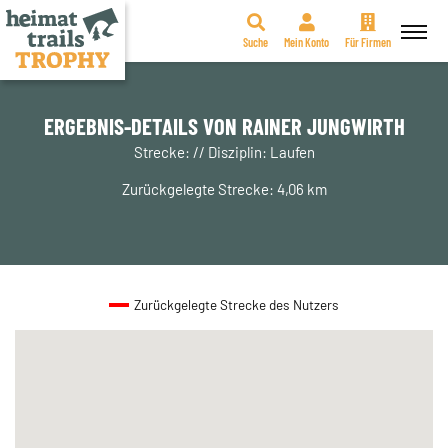
Suche
Mein Konto
Für Firmen
Zum
Inhalt
springen
ERGEBNIS-DETAILS VON RAINER JUNGWIRTH
Strecke: // Disziplin: Laufen
Zurückgelegte Strecke: 4,06 km
Zurückgelegte Strecke des Nutzers