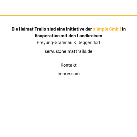
Die Heimat Trails sind eine Initiative der
siimple GmbH
in
Kooperation mit den Landkreisen
Freyung-Grafenau & Deggendorf
servus@heimattrails.de
Kontakt
Impressum
Datenschutz
AGB & Teilnahme
FAQ
Login für Firmen