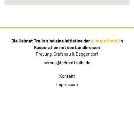
Die Heimat Trails sind eine Initiative der
siimple GmbH
in
Kooperation mit den Landkreisen
Freyung-Grafenau & Deggendorf
servus@heimattrails.de
Kontakt
Impressum
Datenschutz
AGB & Teilnahme
FAQ
Login für Firmen