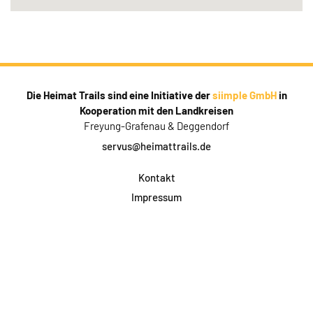
Die Heimat Trails sind eine Initiative der
siimple GmbH
in
Kooperation mit den Landkreisen
Freyung-Grafenau & Deggendorf
servus@heimattrails.de
Kontakt
Impressum
Datenschutz
AGB & Teilnahme
FAQ
Login für Firmen