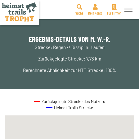
Suche
Mein Konto
Für Firmen
Zum
Inhalt
springen
ERGEBNIS-DETAILS VON M. W.-R.
Strecke: Regen // Disziplin: Laufen
Zurückgelegte Strecke: 7,73 km
Berechnete Ähnlichkeit zur HTT Strecke: 100%
Zurückgelegte Strecke des Nutzers
Heimat Trails Strecke