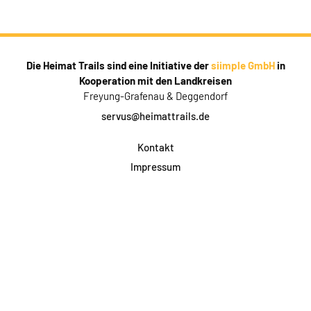
Die Heimat Trails sind eine Initiative der
siimple GmbH
in
Kooperation mit den Landkreisen
Freyung-Grafenau & Deggendorf
servus@heimattrails.de
Kontakt
Impressum
Datenschutz
AGB & Teilnahme
FAQ
Login für Firmen