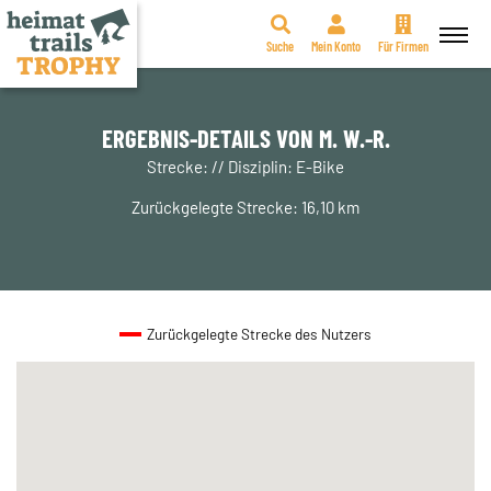
Suche
Mein Konto
Für Firmen
Zum
Inhalt
springen
ERGEBNIS-DETAILS VON M. W.-R.
Strecke: // Disziplin: E-Bike
Zurückgelegte Strecke: 16,10 km
Zurückgelegte Strecke des Nutzers