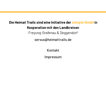
Die Heimat Trails sind eine Initiative der
siimple GmbH
in
Kooperation mit den Landkreisen
Freyung-Grafenau & Deggendorf
servus@heimattrails.de
Kontakt
Impressum
Datenschutz
AGB & Teilnahme
FAQ
Login für Firmen