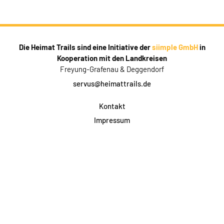
Die Heimat Trails sind eine Initiative der
siimple GmbH
in
Kooperation mit den Landkreisen
Freyung-Grafenau & Deggendorf
servus@heimattrails.de
Kontakt
Impressum
Datenschutz
AGB & Teilnahme
FAQ
Login für Firmen