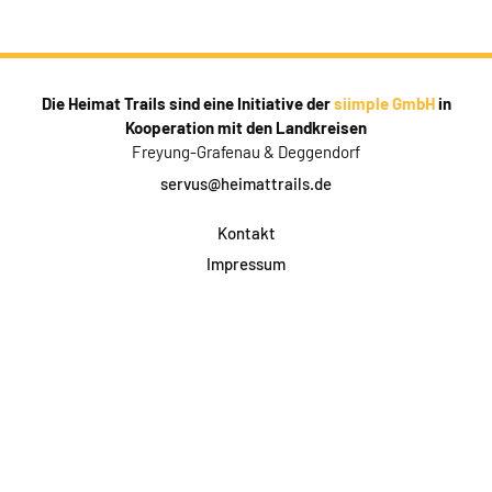
Die Heimat Trails sind eine Initiative der
siimple GmbH
in
Kooperation mit den Landkreisen
Freyung-Grafenau & Deggendorf
servus@heimattrails.de
Kontakt
Impressum
Datenschutz
AGB & Teilnahme
FAQ
Login für Firmen