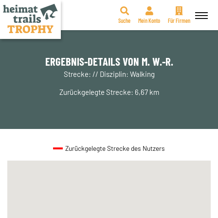
Suche
Mein Konto
Für Firmen
Zum
Inhalt
springen
ERGEBNIS-DETAILS VON M. W.-R.
Strecke: // Disziplin: Walking
Zurückgelegte Strecke: 6,67 km
Zurückgelegte Strecke des Nutzers