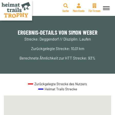
Suche
Mein Konto
Für Firmen
Zum
Inhalt
springen
ERGEBNIS-DETAILS VON SIMON WEBER
Strecke: Deggendorf // Disziplin: Laufen
Zurückgelegte Strecke: 10,01 km
Berechnete Ähnlichkeit zur HTT Strecke: 93%
Zurückgelegte Strecke des Nutzers
Heimat Trails Strecke