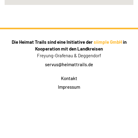
Die Heimat Trails sind eine Initiative der
siimple GmbH
in
Kooperation mit den Landkreisen
Freyung-Grafenau & Deggendorf
servus@heimattrails.de
Kontakt
Impressum
Datenschutz
AGB & Teilnahme
FAQ
Login für Firmen