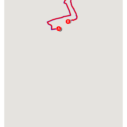
B
B
A
A