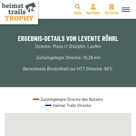
Suche
Mein Konto
Für Firmen
Zum
Inhalt
springen
ERGEBNIS-DETAILS VON LEVENTE RÖHRL
Strecke: Moos // Disziplin: Laufen
Zurückgelegte Strecke: 10,26 km
Berechnete Ähnlichkeit zur HTT Strecke: 99%
Zurückgelegte Strecke des Nutzers
Heimat Trails Strecke