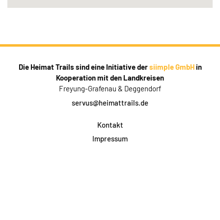
Die Heimat Trails sind eine Initiative der
siimple GmbH
in
Kooperation mit den Landkreisen
Freyung-Grafenau & Deggendorf
servus@heimattrails.de
Kontakt
Impressum
Datenschutz
AGB & Teilnahme
FAQ
Login für Firmen