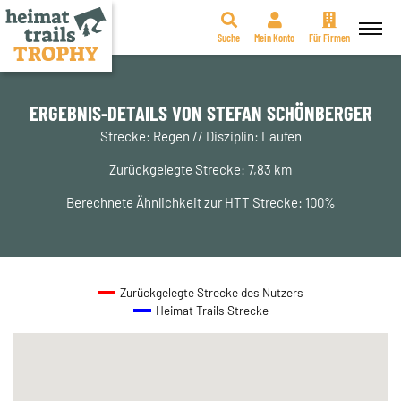
Suche
Mein Konto
Für Firmen
Zum
Inhalt
springen
ERGEBNIS-DETAILS VON STEFAN SCHÖNBERGER
Strecke: Regen // Disziplin: Laufen
Zurückgelegte Strecke: 7,83 km
Berechnete Ähnlichkeit zur HTT Strecke: 100%
Zurückgelegte Strecke des Nutzers
Heimat Trails Strecke