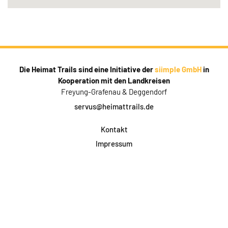
Die Heimat Trails sind eine Initiative der
siimple GmbH
in
Kooperation mit den Landkreisen
Freyung-Grafenau & Deggendorf
servus@heimattrails.de
Kontakt
Impressum
Datenschutz
AGB & Teilnahme
FAQ
Login für Firmen