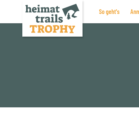
So geht's
Anm
Zum
Inhalt
springen