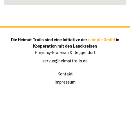
Die Heimat Trails sind eine Initiative der
siimple GmbH
in
Kooperation mit den Landkreisen
Freyung-Grafenau & Deggendorf
servus@heimattrails.de
Kontakt
Impressum
Datenschutz
AGB & Teilnahme
FAQ
Login für Firmen