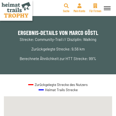
Suche
Mein Konto
Für Firmen
Zum
Inhalt
springen
ERGEBNIS-DETAILS VON MARCO GÖSTL
Strecke: Community-Trail // Disziplin: Walking
Zurückgelegte Strecke: 9,56 km
Berechnete Ähnlichkeit zur HTT Strecke: 99%
Zurückgelegte Strecke des Nutzers
Heimat Trails Strecke