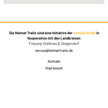
Die Heimat Trails sind eine Initiative der
siimple GmbH
in
Kooperation mit den Landkreisen
Freyung-Grafenau & Deggendorf
servus@heimattrails.de
Kontakt
Impressum
Datenschutz
AGB & Teilnahme
FAQ
Login für Firmen