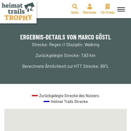
Suche
Mein Konto
Für Firmen
Zum
Inhalt
springen
ERGEBNIS-DETAILS VON MARCO GÖSTL
Strecke: Regen // Disziplin: Walking
Zurückgelegte Strecke: 7,83 km
Berechnete Ähnlichkeit zur HTT Strecke: 99%
Zurückgelegte Strecke des Nutzers
Heimat Trails Strecke