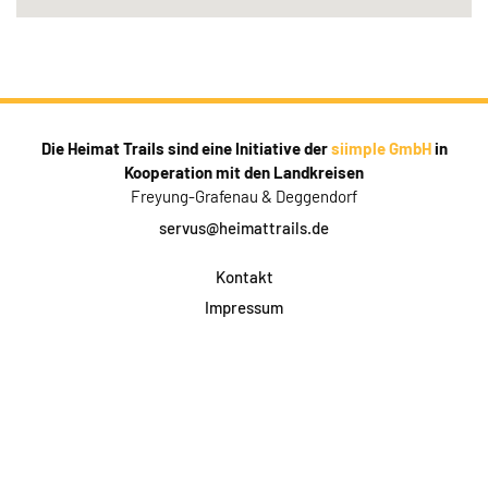
Die Heimat Trails sind eine Initiative der
siimple GmbH
in
Kooperation mit den Landkreisen
Freyung-Grafenau & Deggendorf
servus@heimattrails.de
Kontakt
Impressum
Datenschutz
AGB & Teilnahme
FAQ
Login für Firmen