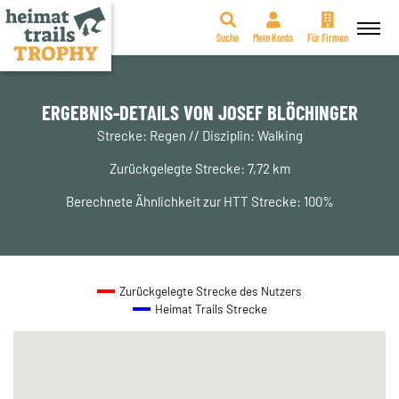
Suche
Mein Konto
Für Firmen
Zum
Inhalt
springen
ERGEBNIS-DETAILS VON JOSEF BLÖCHINGER
Strecke: Regen // Disziplin: Walking
Zurückgelegte Strecke: 7,72 km
Berechnete Ähnlichkeit zur HTT Strecke: 100%
Zurückgelegte Strecke des Nutzers
Heimat Trails Strecke