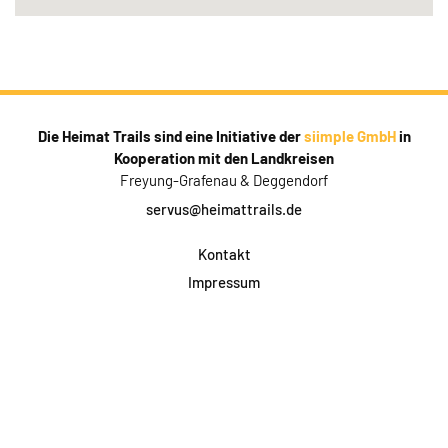
Die Heimat Trails sind eine Initiative der
siimple GmbH
in
Kooperation mit den Landkreisen
Freyung-Grafenau & Deggendorf
servus@heimattrails.de
Kontakt
Impressum
Datenschutz
AGB & Teilnahme
FAQ
Login für Firmen