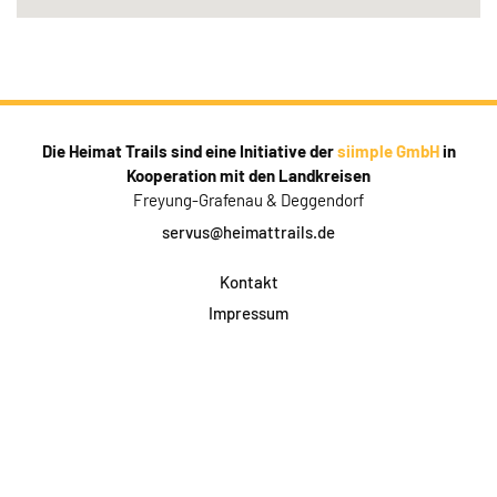
Die Heimat Trails sind eine Initiative der
siimple GmbH
in
Kooperation mit den Landkreisen
Freyung-Grafenau & Deggendorf
servus@heimattrails.de
Kontakt
Impressum
Datenschutz
AGB & Teilnahme
FAQ
Login für Firmen