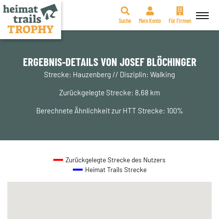
Suche
Mein Konto
Für Firmen
Zum
Inhalt
springen
ERGEBNIS-DETAILS VON JOSEF BLÖCHINGER
Strecke: Hauzenberg // Disziplin: Walking
Zurückgelegte Strecke: 8,68 km
Berechnete Ähnlichkeit zur HTT Strecke: 100%
Zurückgelegte Strecke des Nutzers
Heimat Trails Strecke