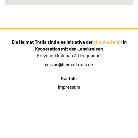
Die Heimat Trails sind eine Initiative der
siimple GmbH
in
Kooperation mit den Landkreisen
Freyung-Grafenau & Deggendorf
servus@heimattrails.de
Kontakt
Impressum
Datenschutz
AGB & Teilnahme
FAQ
Login für Firmen