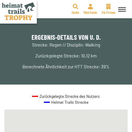
Suche
Mein Konto
Für Firmen
Zum
Inhalt
springen
ERGEBNIS-DETAILS VON U. D.
Strecke: Regen // Disziplin: Walking
Zurückgelegte Strecke: 10,12 km
Berechnete Ähnlichkeit zur HTT Strecke: 39%
Zurückgelegte Strecke des Nutzers
Heimat Trails Strecke