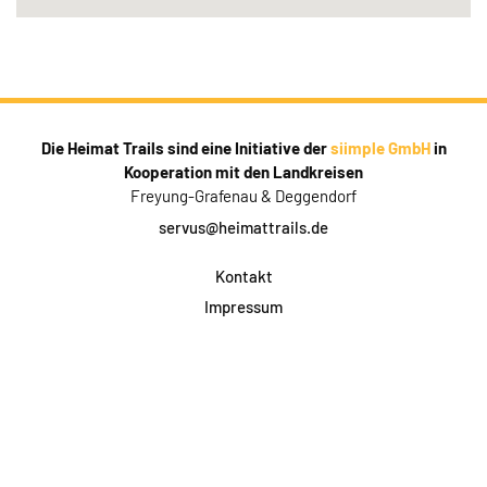
Die Heimat Trails sind eine Initiative der
siimple GmbH
in
Kooperation mit den Landkreisen
Freyung-Grafenau & Deggendorf
servus@heimattrails.de
Kontakt
Impressum
Datenschutz
AGB & Teilnahme
FAQ
Login für Firmen