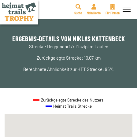
Suche
Mein Konto
Für Firmen
Zum
Inhalt
springen
ERGEBNIS-DETAILS VON NIKLAS KATTENBECK
Strecke: Deggendorf // Disziplin: Laufen
Zurückgelegte Strecke: 10,07 km
Berechnete Ähnlichkeit zur HTT Strecke: 95%
Zurückgelegte Strecke des Nutzers
Heimat Trails Strecke